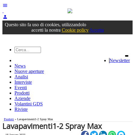
menu
person
Accedi
oppure registrati
Questo sito fa uso di cookies, utilizzandolo
accetti la nostra
Cookie policy
Accetta
Newsletter
News
Nuove aperture
Analisi
Interviste
Eventi
Prodotti
Aziende
Volantini GDS
Riviste
Prodotti
» Lavapavimenti1-2 Spray Max
Lavapavimenti1-2 Spray Max
18 January 2023