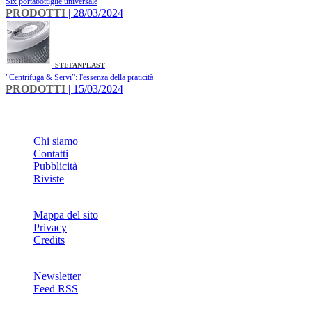
Six portabottiglie universale
PRODOTTI
| 28/03/2024
STEFANPLAST
"Centrifuga & Servi”: l'essenza della praticità
PRODOTTI
| 15/03/2024
INFO
Chi siamo
Contatti
Pubblicità
Riviste
Mappa del sito
Privacy
Credits
Newsletter
Feed RSS