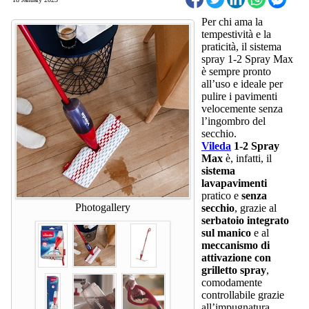
Per chi ama la
tempestività e la
praticità, il sistema
spray 1-2 Spray Max
è sempre pronto
all’uso e ideale per
pulire i pavimenti
velocemente senza
l’ingombro del
secchio.
Vileda
1-2 Spray
Max
è, infatti, il
sistema
lavapavimenti
pratico e
senza
Photogallery
secchio
, grazie al
serbatoio integrato
sul manico
e al
meccanismo di
attivazione con
grilletto spray
,
comodamente
controllabile grazie
all’impugnatura