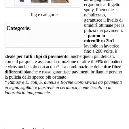
ergonomica. Il getto
spray, finemente
Tag e categorie
nebulizzato,
garantisce il livello di
umidità ottimale per la
Categorie:
pulizia dei pavimenti.
Il
panno in
casalinghi
microfibra 2in1
,
sistemazione e casalinghi
lavabile in lavatrice
fino a 200 volte, è
ideale
per tutti i tipi di pavimento
, anche quelli più delicati,
come il parquet, e assicura la rimozione di oltre il 99% dei batteri
e virus anche solo con acqua*. La combinazione delle
due fibre
differenti
bianche e rosse garantisce pavimenti brillanti e persino
la pulizia dello sporco più ostinato.
*
Rimuove E. coli, S. aureus e Bovine Coronavirus da pavimenti
in legno sigillati e piastrelle in ceramica, come testato in un
laboratorio indipendente.