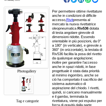
Per permettere ottime rivettature
anche in condizioni di difficile
accesso,
Rivit
presenta al
mercato la nuova rivettatrice
oleopneumatica
Riv536
dotata
di testa angolare girevole di
dimensioni ridotte.
Essendo
orientabile in più posizioni, da 0°
a 180° (in verticale), e girevole a
360° (in orizzontale), la testata di
Riv536 facilita la posa del rivetto
da qualunque angolazione;
inoltre per garantire l'accesso
anche in spazi ridotti, in fase
Photogallery
progettuale è stata data priorità
al minimo ingombro, anche se
ciò ha comportato il sacrificio del
sistema automatico di
aspirazione del chiodo. I rivetti,
quindi, si caricano manualmente
e il gambo, terminata la
Tag e categorie
rivettatura, viene poi espulso per
forza di gravità dalla parte