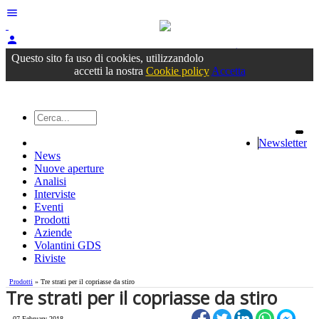
menu
person
Accedi
oppure registrati
Questo sito fa uso di cookies, utilizzandolo
accetti la nostra
Cookie policy
Accetta
Newsletter
News
Nuove aperture
Analisi
Interviste
Eventi
Prodotti
Aziende
Volantini GDS
Riviste
Prodotti
» Tre strati per il copriasse da stiro
Tre strati per il copriasse da stiro
07 February 2018