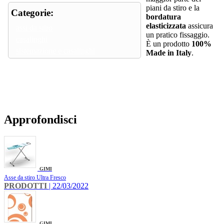
piani da stiro e la
Categorie:
bordatura
elasticizzata
assicura
assi da stiro
un pratico fissaggio.
casalinghi
È un prodotto
100%
sistemazione e casalinghi
Made in Italy
.
Approfondisci
GIMI
Asse da stiro Ultra Fresco
PRODOTTI
| 22/03/2022
GIMI