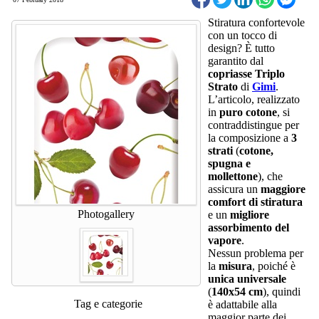
Stiratura confortevole
con un tocco di
design? È tutto
garantito dal
copriasse Triplo
Strato
di
Gimi
.
L’articolo, realizzato
in
puro cotone
, si
contraddistingue per
la composizione a
3
strati
(
cotone,
spugna e
mollettone
), che
assicura un
maggiore
comfort di stiratura
Photogallery
e un
migliore
assorbimento del
vapore
.
Nessun problema per
la
misura
, poiché è
unica universale
(
140x54 cm
), quindi
Tag e categorie
è adattabile alla
maggior parte dei