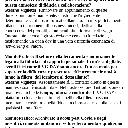
questa atmosfera di fiducia e collaborazione?
Stefano Viglietta:
Rinnovare un appuntamento di queste
dimensioni non è mai banale. Credo che l'ingrediente
determinante sia il nostro format collaudato: un mix perfettamente
bilanciato tra momenti di business intensi, dedicati alla
conoscenza dei prodotti, e momenti più informali e di svago.
Questa unione crea il giusto
feeling
e cementa le relazioni,
trasformando un open day in una vera e propria esperienza di
networking
di valore.
MondoPratico: Il settore della ferramenta è notoriamente
legato alla fiducia e al rapporto personale. In un'era digitale,
eventi fisici come il VG DAY sono ancora l'unico modo per
superare la diffidenza e presentare efficacemente le novità
lungo la filiera, dal fornitore al dettagliante?
Stefano Viglietta:
Assolutamente sì, il contatto diretto in queste
manifestazioni è insostituibile. Nel nostro settore, l'introduzione di
una novità richiede
tempo, fiducia e confronto
. Il VG DAY è la
piattaforma ideale in cui tutti gli anelli della filiera possono
incontrarsi e costruire quella fiducia reciproca che sta alla base di
qualsiasi buon affare.
MondoPratico: Archiviato il
boom
post-Covid e degli
incentivi, come sta andando il settore ferramenta e quali sono