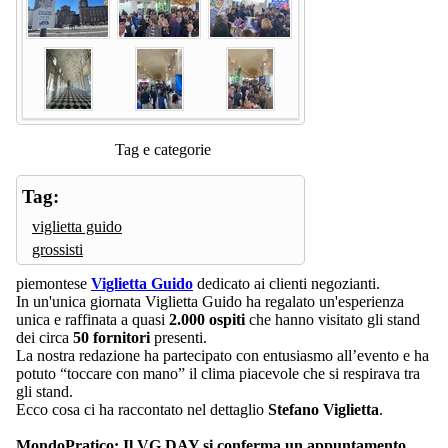
Tag e categorie
Tag:
viglietta guido
grossisti
piemontese
Viglietta Guido
dedicato ai clienti negozianti.
In un'unica giornata Viglietta Guido ha regalato un'esperienza
unica e raffinata a quasi
2.000 ospiti
che hanno visitato gli stand
dei circa
50 fornitori
presenti.
La nostra redazione ha partecipato con entusiasmo all’evento e ha
potuto “toccare con mano” il clima piacevole che si respirava tra
gli stand.
Ecco cosa ci ha raccontato nel dettaglio
Stefano Viglietta
.
MondoPratico: Il VG DAY si conferma un appuntamento