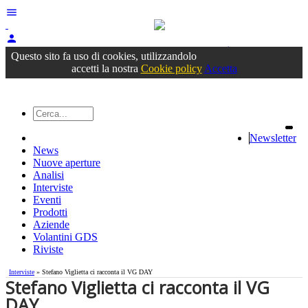
menu
person
Accedi
oppure registrati
Questo sito fa uso di cookies, utilizzandolo
accetti la nostra
Cookie policy
Accetta
Newsletter
News
Nuove aperture
Analisi
Interviste
Eventi
Prodotti
Aziende
Volantini GDS
Riviste
Interviste
» Stefano Viglietta ci racconta il VG DAY
Stefano Viglietta ci racconta il VG
DAY