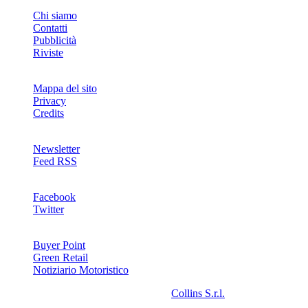
INFO
Chi siamo
Contatti
Pubblicità
Riviste
Mappa del sito
Privacy
Credits
Newsletter
Feed RSS
SOCIAL
Facebook
Twitter
NETWORKS
Buyer Point
Green Retail
Notiziario Motoristico
2008-2026© Riproduzione riservata -
Collins S.r.l.
- P.Iva
13142370157