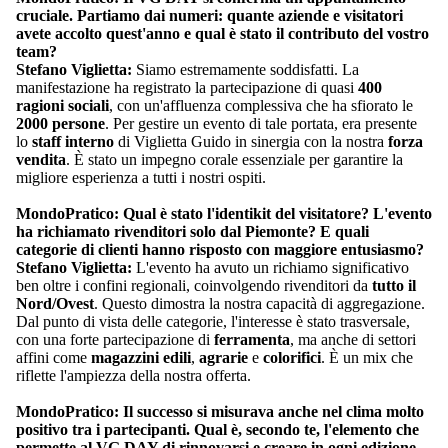
cruciale. Partiamo dai numeri: quante aziende e visitatori
avete accolto quest'anno e qual è stato il contributo del vostro
team?
Stefano Viglietta:
Siamo estremamente soddisfatti. La
manifestazione ha registrato la partecipazione di quasi
400
ragioni sociali
, con un'affluenza complessiva che ha sfiorato le
2000 persone
. Per gestire un evento di tale portata, era presente
lo
staff interno
di Viglietta Guido in sinergia con la nostra
forza
vendita
. È stato un impegno corale essenziale per garantire la
migliore esperienza a tutti i nostri ospiti.
MondoPratico: Qual è stato l'identikit del visitatore? L'evento
ha richiamato rivenditori solo dal Piemonte? E quali
categorie di clienti hanno risposto con maggiore entusiasmo?
Stefano Viglietta:
L'evento ha avuto un richiamo significativo
ben oltre i confini regionali, coinvolgendo rivenditori da
tutto il
Nord/Ovest
. Questo dimostra la nostra capacità di aggregazione.
Dal punto di vista delle categorie, l'interesse è stato trasversale,
con una forte partecipazione di
ferramenta
, ma anche di settori
affini come
magazzini edili
,
agrarie
e
colorifici
. È un mix che
riflette l'ampiezza della nostra offerta.
MondoPratico: Il successo si misurava anche nel clima molto
positivo tra i partecipanti. Qual è, secondo te, l'elemento che
permette al VG DAY di rinnovarsi e creare in ogni edizione