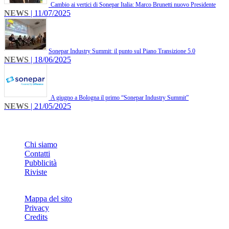
Cambio ai vertici di Sonepar Italia: Marco Brunetti nuovo Presidente
NEWS
| 11/07/2025
​Sonepar Industry Summit: il punto sul Piano Transizione 5.0
NEWS
| 18/06/2025
A giugno a Bologna il primo “Sonepar Industry Summit”
NEWS
| 21/05/2025
INFO
Chi siamo
Contatti
Pubblicità
Riviste
Mappa del sito
Privacy
Credits