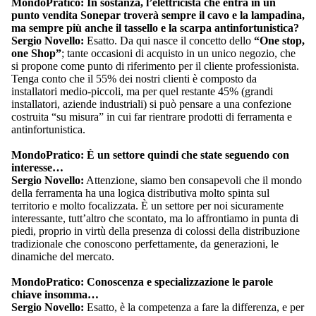
MondoPratico: In sostanza, l’elettricista che entra in un
punto vendita Sonepar troverà sempre il cavo e la lampadina,
ma sempre più anche il tassello e la scarpa antinfortunistica?
Sergio Novello:
Esatto. Da qui nasce il concetto dello
“One stop,
one Shop”
; tante occasioni di acquisto in un unico negozio, che
si propone come punto di riferimento per il cliente professionista.
Tenga conto che il 55% dei nostri clienti è composto da
installatori medio-piccoli, ma per quel restante 45% (grandi
installatori, aziende industriali) si può pensare a una confezione
costruita “su misura” in cui far rientrare prodotti di ferramenta e
antinfortunistica.
MondoPratico: È un settore quindi che state seguendo con
interesse…
Sergio Novello:
Attenzione, siamo ben consapevoli che il mondo
della ferramenta ha una logica distributiva molto spinta sul
territorio e molto focalizzata. È un settore per noi sicuramente
interessante, tutt’altro che scontato, ma lo affrontiamo in punta di
piedi, proprio in virtù della presenza di colossi della distribuzione
tradizionale che conoscono perfettamente, da generazioni, le
dinamiche del mercato.
MondoPratico: Conoscenza e specializzazione le parole
chiave insomma…
Sergio Novello:
Esatto, è la competenza a fare la differenza, e per