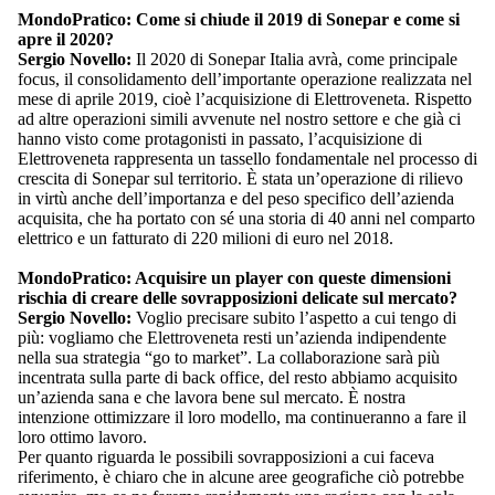
MondoPratico: Come si chiude il 2019 di Sonepar e come si
apre il 2020?
Sergio Novello:
Il 2020 di Sonepar Italia avrà, come principale
focus, il consolidamento dell’importante operazione realizzata nel
mese di aprile 2019, cioè l’acquisizione di Elettroveneta. Rispetto
ad altre operazioni simili avvenute nel nostro settore e che già ci
hanno visto come protagonisti in passato, l’acquisizione di
Elettroveneta rappresenta un tassello fondamentale nel processo di
crescita di Sonepar sul territorio. È stata un’operazione di rilievo
in virtù anche dell’importanza e del peso specifico dell’azienda
acquisita, che ha portato con sé una storia di 40 anni nel comparto
elettrico e un fatturato di 220 milioni di euro nel 2018.
MondoPratico: Acquisire un player con queste dimensioni
rischia di creare delle sovrapposizioni delicate sul mercato?
Sergio Novello:
Voglio precisare subito l’aspetto a cui tengo di
più: vogliamo che Elettroveneta resti un’azienda indipendente
nella sua strategia “go to market”. La collaborazione sarà più
incentrata sulla parte di back office, del resto abbiamo acquisito
un’azienda sana e che lavora bene sul mercato. È nostra
intenzione ottimizzare il loro modello, ma continueranno a fare il
loro ottimo lavoro.
Per quanto riguarda le possibili sovrapposizioni a cui faceva
riferimento, è chiaro che in alcune aree geografiche ciò potrebbe