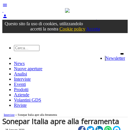
menu
person
Accedi
oppure registrati
Questo sito fa uso di cookies, utilizzandolo
accetti la nostra
Cookie policy
Accetta
Newsletter
News
Nuove aperture
Analisi
Interviste
Eventi
Prodotti
Aziende
Volantini GDS
Riviste
Interviste
» Sonepar Italia apre alla ferramenta
Sonepar Italia apre alla ferramenta
28 January 2020