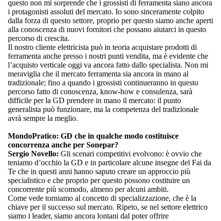
questo non mi sorprende che i grossisti di ferramenta siano ancora
i protagonisti assoluti del mercato. Io sono sinceramente colpito
dalla forza di questo settore, proprio per questo siamo anche aperti
alla conoscenza di nuovi fornitori che possano aiutarci in questo
percorso di crescita.
Il nostro cliente elettricista può in teoria acquistare prodotti di
ferramenta anche presso i nostri punti vendita, ma è evidente che
l’acquisto verticale oggi va ancora fatto dallo specialista. Non mi
meraviglia che il mercato ferramenta sia ancora in mano al
tradizionale; fino a quando i grossisti continueranno in questo
percorso fatto di conoscenza, know-how e consulenza, sarà
difficile per la GD prendere in mano il mercato: il punto
generalista può funzionare, ma la competenza del tradizionale
avrà sempre la meglio.
MondoPratico: GD che in qualche modo costituisce
concorrenza anche per Sonepar?
Sergio Novello:
Gli scenari competitivi evolvono: è ovvio che
teniamo d’occhio la GD e in particolare alcune insegne del Fai da
Te che in questi anni hanno saputo creare un approccio più
specialistico e che proprio per questo possono costituire un
concorrente più scomodo, almeno per alcuni ambiti.
Come vede torniamo al concetto di specializzazione, che è la
chiave per il successo sul mercato. Ripeto, se nel settore elettrico
siamo i leader, siamo ancora lontani dal poter offrire