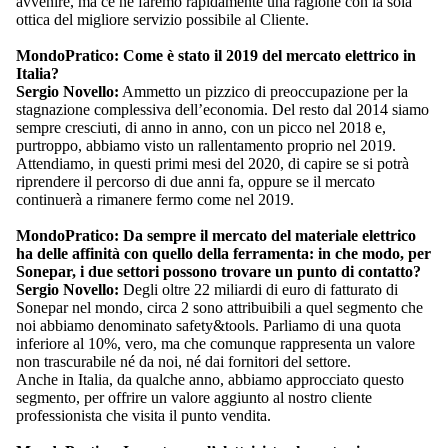
avvenire, ma ce ne faremo rapidamente una ragione con la sola
ottica del migliore servizio possibile al Cliente.
MondoPratico: Come è stato il 2019 del mercato elettrico in
Italia?
Sergio Novello:
Ammetto un pizzico di preoccupazione per la
stagnazione complessiva dell’economia. Del resto dal 2014 siamo
sempre cresciuti, di anno in anno, con un picco nel 2018 e,
purtroppo, abbiamo visto un rallentamento proprio nel 2019.
Attendiamo, in questi primi mesi del 2020, di capire se si potrà
riprendere il percorso di due anni fa, oppure se il mercato
continuerà a rimanere fermo come nel 2019.
MondoPratico: Da sempre il mercato del materiale elettrico
ha delle affinità con quello della ferramenta: in che modo, per
Sonepar, i due settori possono trovare un punto di contatto?
Sergio Novello:
Degli oltre 22 miliardi di euro di fatturato di
Sonepar nel mondo, circa 2 sono attribuibili a quel segmento che
noi abbiamo denominato safety&tools. Parliamo di una quota
inferiore al 10%, vero, ma che comunque rappresenta un valore
non trascurabile né da noi, né dai fornitori del settore.
Anche in Italia, da qualche anno, abbiamo approcciato questo
segmento, per offrire un valore aggiunto al nostro cliente
professionista che visita il punto vendita.