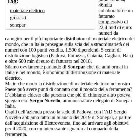
Tag:
46mila
materiale elettrico
collaboratori e un
fatturato
grossisti
complessivo di
sonepar
22,4 mld di euro:
numeri da
capogiro per il più importante distributore di materiale elettrico del
mondo, che in Italia prosegue sulla scia della straordinarietà dei
numeri con 100 punti vendita, 1.500 dipendenti, 5 centri di
distribuzione logistica (Padova, Pomezia, Catania, Cagliari, Bari)
e oltre 600 mln di euro di fatturato nel 2018.
Stiamo ovviamente parlando di
Sonepar
che, da anni ormai in
Italia e nel mondo, è sinonimo di distribuzione di materiale
elettrico.
Ma in che modo la distribuzione di materiale elettrico nel nostro
Paese può avere punti di contatto con il mondo della ferramenta?
L’abbiamo chiesto alla persona che più di chiunque altro poteva
spiegarcelo:
Sergio Novello
, amministratore delegato di Sonepar
Italia.
Ospiti dell’azienda presso la sede di Padova, con l’AD Sergio
Novello abbiamo fatto un bilancio del 2019 di Sonepar, a partire
dall’acquisizione di Elettroveneta, fino ad arrivare agli obiettivi
per il 2020, con un interessante sguardo al comparto della
ferramenta.