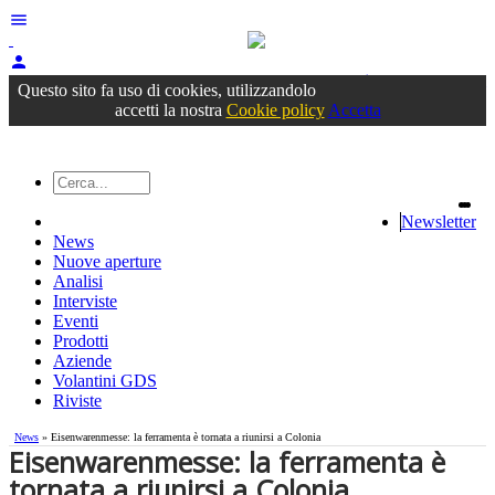
menu
person
Accedi
oppure registrati
Questo sito fa uso di cookies, utilizzandolo
accetti la nostra
Cookie policy
Accetta
Newsletter
News
Nuove aperture
Analisi
Interviste
Eventi
Prodotti
Aziende
Volantini GDS
Riviste
News
» Eisenwarenmesse: la ferramenta è tornata a riunirsi a Colonia
Eisenwarenmesse: la ferramenta è
tornata a riunirsi a Colonia