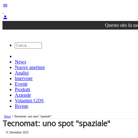
menu
person
Questo sito fa us
News
Nuove aperture
Analisi
Interviste
Eventi
Prodotti
Aziende
Volantini GDS
Riviste
News
» Tecnomat: uno spot "spaziale"
Tecnomat: uno spot "spaziale"
21 December 2022