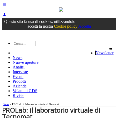
menu
person
Accedi
oppure registrati
Questo sito fa uso di cookies, utilizzandolo
accetti la nostra
Cookie policy
Accetta
Newsletter
News
Nuove aperture
Analisi
Interviste
Eventi
Prodotti
Aziende
Volantini GDS
Riviste
News
» PROLab: il laboratorio virtuale di Tecnomat
PROLab: il laboratorio virtuale di
Tecnomat