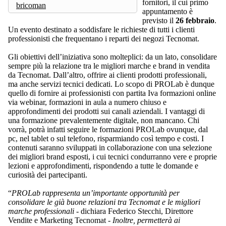
fornitori, il cui primo
bricoman
appuntamento è
previsto il
26 febbraio
.
Un evento destinato a soddisfare le richieste di tutti i clienti
professionisti che frequentano i reparti dei negozi Tecnomat.
Gli obiettivi dell’iniziativa sono molteplici: da un lato, consolidare
sempre più la relazione tra le migliori marche e brand in vendita
da Tecnomat. Dall’altro, offrire ai clienti prodotti professionali,
ma anche servizi tecnici dedicati. Lo scopo di PROLab è dunque
quello di fornire ai professionisti con partita Iva formazioni online
via webinar, formazioni in aula a numero chiuso e
approfondimenti dei prodotti sui canali aziendali. I vantaggi di
una formazione prevalentemente digitale, non mancano. Chi
vorrà, potrà infatti seguire le formazioni PROLab ovunque, dal
pc, nel tablet o sul telefono, risparmiando così tempo e costi. I
contenuti saranno sviluppati in collaborazione con una selezione
dei migliori brand esposti, i cui tecnici condurranno vere e proprie
lezioni e approfondimenti, rispondendo a tutte le domande e
curiosità dei partecipanti.
“
PROLab rappresenta un’importante opportunità per
consolidare le già buone relazioni tra Tecnomat e le migliori
marche professionali
- dichiara Federico Stecchi, Direttore
Vendite e Marketing Tecnomat -
Inoltre, permetterà
ai