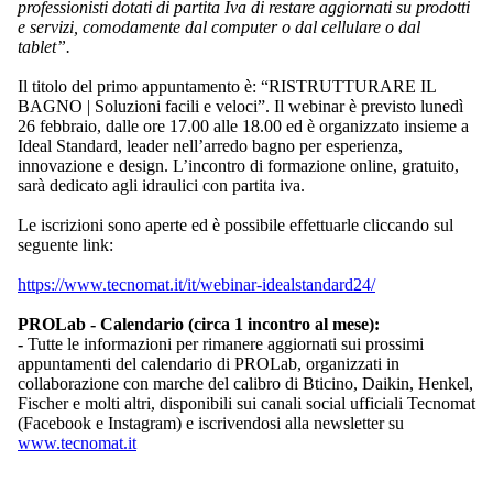
professionisti dotati di partita Iva di restare aggiornati su prodotti
e servizi, comodamente dal computer o dal cellulare o dal
tablet”.
Il titolo del primo appuntamento è: “RISTRUTTURARE IL
BAGNO | Soluzioni facili e veloci”. Il webinar è previsto lunedì
26 febbraio, dalle ore 17.00 alle 18.00 ed è organizzato insieme a
Ideal Standard, leader nell’arredo bagno per esperienza,
innovazione e design. L’incontro di formazione online, gratuito,
sarà dedicato agli idraulici con partita iva.
Le iscrizioni sono aperte ed è possibile effettuarle cliccando sul
seguente link:
https://www.tecnomat.it/it/webinar-idealstandard24/
PROLab - Calendario (circa 1 incontro al mese):
-
Tutte le informazioni per rimanere aggiornati sui prossimi
appuntamenti del calendario di PROLab, organizzati in
collaborazione con marche del calibro di Bticino, Daikin, Henkel,
Fischer e molti altri, disponibili sui canali social ufficiali Tecnomat
(Facebook e Instagram) e iscrivendosi alla newsletter su
www.tecnomat.it