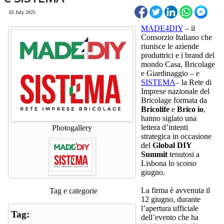
02 July 2025
MADE4DIY
– il
Consorzio Italiano che
riunisce le aziende
produttrici e i brand del
mondo Casa, Bricolage
e Giardinaggio – e
SISTEMA
– la Rete di
Imprese nazionale del
Bricolage formata da
Bricolife
e
Brico io
,
hanno siglato una
lettera d’intenti
Photogallery
strategica in occasione
del
Global DIY
Summit
tenutosi a
Lisbona lo scorso
giugno.
La firma è avvenuta il
Tag e categorie
12 giugno, durante
l’apertura ufficiale
Tag:
dell’evento che ha