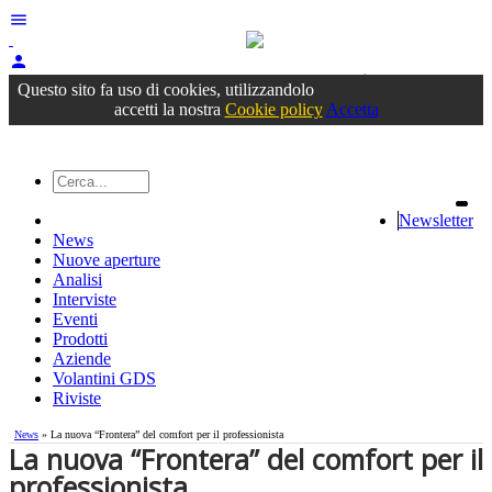
menu
person
Accedi
oppure registrati
Questo sito fa uso di cookies, utilizzandolo
accetti la nostra
Cookie policy
Accetta
Newsletter
News
Nuove aperture
Analisi
Interviste
Eventi
Prodotti
Aziende
Volantini GDS
Riviste
News
» La nuova “Frontera” del comfort per il professionista
La nuova “Frontera” del comfort per il
professionista