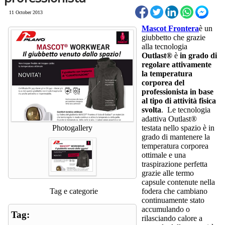
11 October 2013
Mascot Frontera
è un
giubbetto che grazie
alla tecnologia
Outlast®
è
in grado di
regolare attivamente
la temperatura
corporea del
professionista in base
al tipo di attività fisica
svolta
. Le tecnologia
adattiva Outlast®
Photogallery
testata nello spazio è in
grado di mantenere la
temperatura corporea
ottimale e una
traspirazione perfetta
grazie alle termo
capsule contenute nella
Tag e categorie
fodera che cambiano
continuamente stato
accumulando o
Tag:
rilasciando calore a