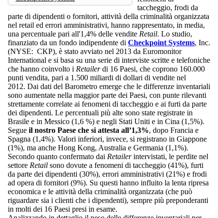
taccheggio, frodi da
parte di dipendenti o fornitori, attività della criminalità organizzata
nel retail ed errori amministrativi, hanno rappresentato, in media,
una percentuale pari all'1,4% delle vendite
Retail
. Lo studio,
finanziato da un fondo indipendente di
Checkpoint Systems
, Inc.
(NYSE: CKP), è stato avviato nel 2013 da Euromonitor
International e si basa su una serie di interviste scritte e telefoniche
che hanno coinvolto i
Retailer
di 16 Paesi, che coprono 160.000
punti vendita, pari a 1.500 miliardi di dollari di vendite nel
2012. Dai dati del Barometro emerge che le differenze inventariali
sono aumentate nella maggior parte dei Paesi, con punte rilevanti
strettamente correlate ai fenomeni di taccheggio e ai furti da parte
dei dipendenti. Le percentuali più alte sono state registrate in
Brasile e in Messico (1,6 %) e negli Stati Uniti e in Cina (1,5%).
Segue
il nostro Paese che si attesta all’1,3%
, dopo Francia e
Spagna (1,4%). Valori inferiori, invece, si registrano in Giappone
(1%), ma anche Hong Kong, Australia e Germania (1,1%).
Secondo quanto confermato dai
Retailer
intervistati, le perdite nel
settore
Retail
sono dovute a fenomeni di taccheggio (41%), furti
da parte dei dipendenti (30%), errori amministrativi (21%) e frodi
ad opera di fornitori (9%). Su questi hanno influito la lenta ripresa
economica e le attività della criminalità organizzata (che può
riguardare sia i clienti che i dipendenti), sempre più preponderanti
in molti dei 16 Paesi presi in esame.
Analizzando in dettaglio il peso delle differenze inventariali per