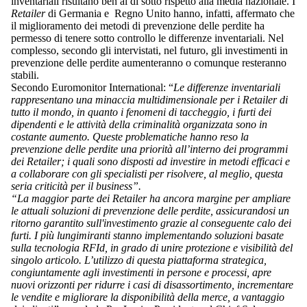
inventariali risultano ben al di sotto rispetto alla media nazionale. I
Retailer
di Germania e Regno Unito hanno, infatti, affermato che
il miglioramento dei metodi di prevenzione delle perdite ha
permesso di tenere sotto controllo le differenze inventariali. Nel
complesso, secondo gli intervistati, nel futuro, gli investimenti in
prevenzione delle perdite aumenteranno o comunque resteranno
stabili.
Secondo Euromonitor International: “
Le differenze inventariali
rappresentano una minaccia multidimensionale per i Retailer di
tutto il mondo, in quanto i fenomeni di taccheggio, i furti dei
dipendenti e le attività della criminalità organizzata sono in
costante aumento. Queste problematiche hanno reso la
prevenzione delle perdite una priorità all’interno dei programmi
dei Retailer; i quali sono disposti ad investire in metodi efficaci e
a collaborare con gli specialisti per risolvere, al meglio, questa
seria criticità per il business”.
“La maggior parte dei Retailer ha ancora margine per ampliare
le attuali soluzioni di prevenzione delle perdite, assicurandosi un
ritorno garantito sull'investimento grazie al conseguente calo dei
furti. I più lungimiranti stanno implementando soluzioni basate
sulla tecnologia RFId, in grado di unire protezione e visibilità del
singolo articolo. L’utilizzo di questa piattaforma strategica,
congiuntamente agli investimenti in persone e processi, apre
nuovi orizzonti per ridurre i casi di disassortimento, incrementare
le vendite e migliorare la disponibilità della merce, a vantaggio