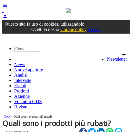
menu
person
Accedi
oppure registrati
Questo sito fa uso di cookies, utilizzandolo
accetti la nostra
Cookie policy
Accetta
Newsletter
News
Nuove aperture
Analisi
Interviste
Eventi
Prodotti
Aziende
Volantini GDS
Riviste
News
» Quali sono i prodotti più rubati?
Quali sono i prodotti più rubati?
25 November 2013