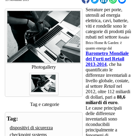
Serrature per porte,
utensili ad energia
elettrica, cavi, batterie,
viti e rondelle sono le
categorie di prodotti più
rubati nel settore
Retailer
Brico Home & Garden: è
quanto emerge dal
Barometro Mondiale
dei Furti nel Retail
2013-2014
, che ha
Photogallery
quantificato le
differenze inventariali a
livello globale, costate,
al settore
Retail
nel
2012, oltre 112 miliardi
di dollari, pari a
88,6
miliardi di euro
.
Tag e categorie
Le cause principali
delle differenze
Tag:
inventariali sono
riconducibili
dispositivi di sicurezza
principalmente a
checkpoint systems
fenomeni di