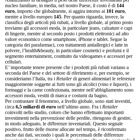
nucleo familiare, in media, nel nostro Paese, il costo è di
144
euro
, importo che globalmente, si aggira intorno ai
101 euro
,
mentre a livello europeo
145
. Per quanto riguarda, invece, la
classifica degli articoli più rubati, a livello globale, al primo posto
troviamo gli accessori moda, in particolare jeans, calzature e capi
di lingerie, mentre al secondo posto i prodotti elettronici ad alto
valore economico come smartphone, iPhone e tablet. Segue la
categoria dei parafarmaci, con trattamenti antiallergici e latte in
polvere, l’health&beauty, in particolare cosmetici e profumi e il
segmento entertainment, costituito da videogames e accessori per
cellulari.
E’ importante tenere presente che i prodotti più rubati variano a
seconda del Paese e del settore di riferimento e, per esempio, se
consideriamo l’Italia, tra i
Retailer
di generi alimentari le referenze
maggiormente soggette ai furti sono gli alcolici (vino e liquori), i
formaggi e la carne confezionata, mentre nell’abbigliamento sono
accessori moda, vestiti di marca e costumi da bagno.
Per contrastare il fenomeno, a livello globale, sono stati investiti,
circa
6,5 miliardi di euro
nell’ultimo anno. Fra i
Retailer
coinvolti nello studio, coloro che hanno effettuato importanti
investimenti nella prevenzione delle perdite, ritengono di gestire,
in modo adeguato, le differenze inventariali. Questo segnale
positivo, frutto delle risorse allocate nel tempo, è riconfermato
anche dai dati, secondo i quali le percentuali delle differenze