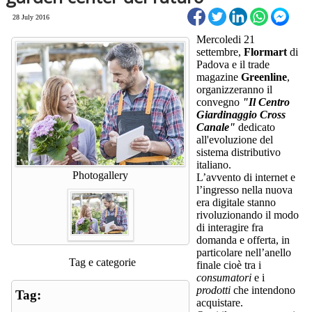
28 July 2016
Mercoledi 21
settembre,
Flormart
di
Padova e il trade
magazine
Greenline
,
organizzeranno il
convegno
"Il Centro
Giardinaggio Cross
Canale"
dedicato
all'evoluzione del
sistema distributivo
italiano.
Photogallery
L’avvento di internet e
l’ingresso nella nuova
era digitale stanno
rivoluzionando il modo
di interagire fra
domanda e offerta, in
particolare nell’anello
Tag e categorie
finale cioè tra i
consumatori
e i
prodotti
che intendono
Tag:
acquistare.