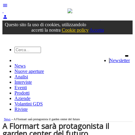
menu
person
Accedi
oppure registrati
Questo sito fa uso di cookies, utilizzandolo
accetti la nostra
Cookie policy
Accetta
Newsletter
News
Nuove aperture
Analisi
Interviste
Eventi
Prodotti
Aziende
Volantini GDS
Riviste
News
» A Flormart sarà protagonista il garden center del futuro
A Flormart sarà protagonista il
garden center del futuro