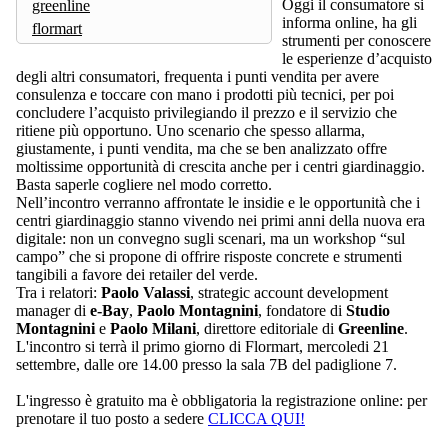
Oggi il consumatore si
greenline
informa online, ha gli
flormart
strumenti per conoscere
le esperienze d’acquisto
degli altri consumatori, frequenta i punti vendita per avere
consulenza e toccare con mano i prodotti più tecnici, per poi
concludere l’acquisto privilegiando il prezzo e il servizio che
ritiene più opportuno. Uno scenario che spesso allarma,
giustamente, i punti vendita, ma che se ben analizzato offre
moltissime opportunità di crescita anche per i centri giardinaggio.
Basta saperle cogliere nel modo corretto.
Nell’incontro
verranno affrontate le insidie e le opportunità che i
centri giardinaggio stanno vivendo nei primi anni della nuova era
digitale: non un convegno sugli scenari, ma un workshop “sul
campo” che si propone di offrire risposte concrete e strumenti
tangibili a favore dei retailer del verde.
Tra i relatori:
Paolo Valassi
, strategic account development
manager di
e-Bay
,
Paolo Montagnini
, fondatore di
Studio
Montagnini
e
Paolo Milani
, direttore editoriale di
Greenline
.
L'incontro si terrà il primo giorno di Flormart, mercoledi 21
settembre, dalle ore 14.00 presso la sala 7B del padiglione 7.
L'ingresso è gratuito ma è obbligatoria la registrazione online: per
prenotare il tuo posto a sedere
CLICCA QUI!