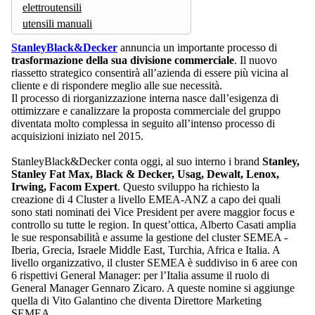
elettroutensili
utensili manuali
StanleyBlack&Decker
annuncia un importante processo di
trasformazione della sua divisione commerciale
. Il nuovo
riassetto strategico consentirà all’azienda di essere più vicina al
cliente e di rispondere meglio alle sue necessità.
Il processo di riorganizzazione interna nasce dall’esigenza di
ottimizzare e canalizzare la proposta commerciale del gruppo
diventata molto complessa in seguito all’intenso processo di
acquisizioni iniziato nel 2015.
StanleyBlack&Decker conta oggi, al suo interno i brand
Stanley,
Stanley Fat Max, Black & Decker, Usag, Dewalt, Lenox,
Irwing, Facom Expert
. Questo sviluppo ha richiesto la
creazione di 4 Cluster a livello EMEA-ANZ a capo dei quali
sono stati nominati dei Vice President per avere maggior focus e
controllo su tutte le region. In quest’ottica, Alberto Casati amplia
le sue responsabilità e assume la gestione del cluster SEMEA -
Iberia, Grecia, Israele Middle East, Turchia, Africa e Italia. A
livello organizzativo, il cluster SEMEA è suddiviso in 6 aree con
6 rispettivi General Manager: per l’Italia assume il ruolo di
General Manager Gennaro Zicaro. A queste nomine si aggiunge
quella di Vito Galantino che diventa Direttore Marketing
SEMEA.