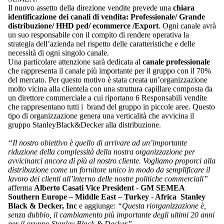
Il nuovo assetto della direzione vendite prevede una
chiara
identificazione dei canali di vendita: Professionale/ Grande
distribuzione/ HHD ped/ ecommerce /Export
. Ogni canale avrà
un suo responsabile con il compito di rendere operativa la
strategia dell’azienda nel rispetto delle caratteristiche e delle
necessità di ogni singolo canale.
Una particolare attenzione sarà dedicata al
canale professionale
che rappresenta il canale più importante per il gruppo con il 70%
del mercato. Per questo motivo è stata creata un’organizzazione
molto vicina alla clientela con una struttura capillare composta da
un direttore commerciale a cui riportano 6 Responsabili vendite
che rappresentano tutti i brand del gruppo in piccole aree. Questo
tipo di organizzazione genera una verticalità che avvicina il
gruppo StanleyBlack&Decker alla distribuzione.
“
Il nostro obiettivo è quello di arrivare ad un’importante
riduzione della complessità della nostra organizzazione per
avvicinarci ancora di più al nostro cliente. Vogliamo proporci alla
distribuzione come un fornitore unico in modo da semplificare il
lavoro dei clienti all’interno delle nostre politiche commerciali”
afferma
Alberto Casati Vice President - GM SEMEA
Southern Europe – Middle East – Turkey - Africa Stanley
Black & Decker, Inc
e aggiunge:
“Questa riorganizzazione è,
senza dubbio, il cambiamento più importante degli ultimi 20 anni
per il gruppo Stanley Black & Decker” .