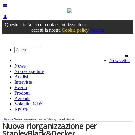
menu
person
Accedi
oppure registrati
Questo sito fa uso di cookies, utilizzandolo
accetti la nostra
Cookie policy
Accetta
Newsletter
News
Nuove aperture
Analisi
Interviste
Eventi
Prodotti
Aziende
Volantini GDS
Riviste
News
» Nuova riorganizzazione per StanleyBlack&Decker
Nuova riorganizzazione per
StanleyBlack&Decker