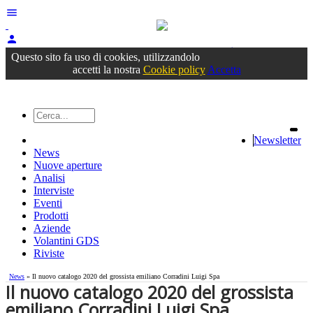
menu
person
Accedi
oppure registrati
Questo sito fa uso di cookies, utilizzandolo
accetti la nostra
Cookie policy
Accetta
Newsletter
News
Nuove aperture
Analisi
Interviste
Eventi
Prodotti
Aziende
Volantini GDS
Riviste
News
» Il nuovo catalogo 2020 del grossista emiliano Corradini Luigi Spa
Il nuovo catalogo 2020 del grossista
emiliano Corradini Luigi Spa