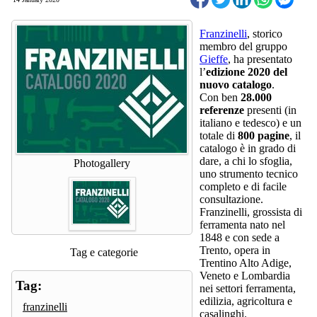
Franzinelli
, storico
membro del gruppo
Gieffe
, ha presentato
l’
edizione 2020 del
nuovo catalogo
.
Con ben
28.000
referenze
presenti (in
italiano e tedesco) e un
totale di
800 pagine
, il
catalogo è in grado di
dare, a chi lo sfoglia,
Photogallery
uno strumento tecnico
completo e di facile
consultazione.
Franzinelli, grossista di
ferramenta nato nel
1848 e con sede a
Trento, opera in
Tag e categorie
Trentino Alto Adige,
Veneto e Lombardia
Tag:
nei settori ferramenta,
edilizia, agricoltura e
franzinelli
casalinghi.