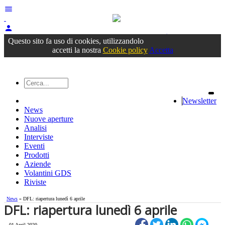
menu
person
Accedi
oppure registrati
Questo sito fa uso di cookies, utilizzandolo
accetti la nostra
Cookie policy
Accetta
Newsletter
News
Nuove aperture
Analisi
Interviste
Eventi
Prodotti
Aziende
Volantini GDS
Riviste
News
» DFL: riapertura lunedì 6 aprile
DFL: riapertura lunedì 6 aprile
01 April 2020