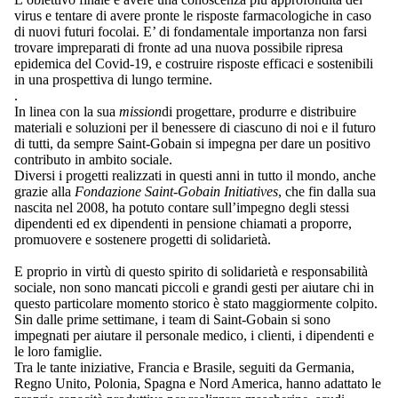
virus e tentare di avere pronte le risposte farmacologiche in caso
di nuovi futuri focolai. E’ di fondamentale importanza non farsi
trovare impreparati di fronte ad una nuova possibile ripresa
epidemica del Covid-19, e costruire risposte efficaci e sostenibili
in una prospettiva di lungo termine.
.
In linea con la sua
mission
di progettare, produrre e distribuire
materiali e soluzioni per il benessere di ciascuno di noi e il futuro
di tutti, da sempre Saint-Gobain si impegna per dare un positivo
contributo in ambito sociale.
Diversi i progetti realizzati in questi anni in tutto il mondo, anche
grazie alla
Fondazione Saint-Gobain Initiatives
, che fin dalla sua
nascita nel 2008, ha potuto contare sull’impegno degli stessi
dipendenti ed ex dipendenti in pensione chiamati a proporre,
promuovere e sostenere progetti di solidarietà.
E proprio in virtù di questo spirito di solidarietà e responsabilità
sociale, non sono mancati piccoli e grandi gesti per aiutare chi in
questo particolare momento storico è stato maggiormente colpito.
Sin dalle prime settimane, i team di Saint-Gobain si sono
impegnati per aiutare il personale medico, i clienti, i dipendenti e
le loro famiglie.
Tra le tante iniziative, Francia e Brasile, seguiti da Germania,
Regno Unito, Polonia, Spagna e Nord America, hanno adattato le