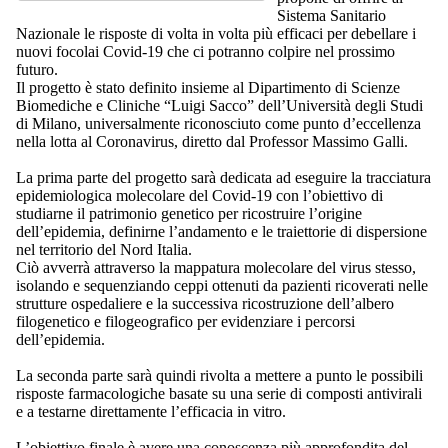
Sistema Sanitario
Nazionale le risposte di volta in volta più efficaci per debellare i
nuovi focolai Covid-19 che ci potranno colpire nel prossimo
futuro.
Il progetto è stato definito insieme al Dipartimento di Scienze
Biomediche e Cliniche “Luigi Sacco” dell’Università degli Studi
di Milano, universalmente riconosciuto come punto d’eccellenza
nella lotta al Coronavirus, diretto dal Professor Massimo Galli.
La prima parte del progetto sarà dedicata ad eseguire la tracciatura
epidemiologica molecolare del Covid-19 con l’obiettivo di
studiarne il patrimonio genetico per ricostruire l’origine
dell’epidemia, definirne l’andamento e le traiettorie di dispersione
nel territorio del Nord Italia.
Ciò avverrà attraverso la mappatura molecolare del virus stesso,
isolando e sequenziando ceppi ottenuti da pazienti ricoverati nelle
strutture ospedaliere e la successiva ricostruzione dell’albero
filogenetico e filogeografico per evidenziare i percorsi
dell’epidemia.
La seconda parte sarà quindi rivolta a mettere a punto le possibili
risposte farmacologiche basate su una serie di composti antivirali
e a testarne direttamente l’efficacia in vitro.
L’obiettivo finale è avere una conoscenza più approfondita del