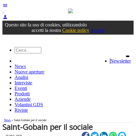
menu
person
Accedi
oppure registrati
Questo sito fa uso di cookies, utilizzandolo
accetti la nostra
Cookie policy
Accetta
Newsletter
News
Nuove aperture
Analisi
Interviste
Eventi
Prodotti
Aziende
Volantini GDS
Riviste
News
» Saint-Gobain per il sociale
Saint-Gobain per il sociale
19 May 2020