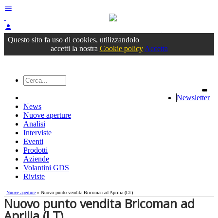
menu
person
Accedi
oppure registrati
Questo sito fa uso di cookies, utilizzandolo
accetti la nostra
Cookie policy
Accetta
Newsletter
News
Nuove aperture
Analisi
Interviste
Eventi
Prodotti
Aziende
Volantini GDS
Riviste
Nuove aperture
» Nuovo punto vendita Bricoman ad Aprilia (LT)
Nuovo punto vendita Bricoman ad
Aprilia (LT)